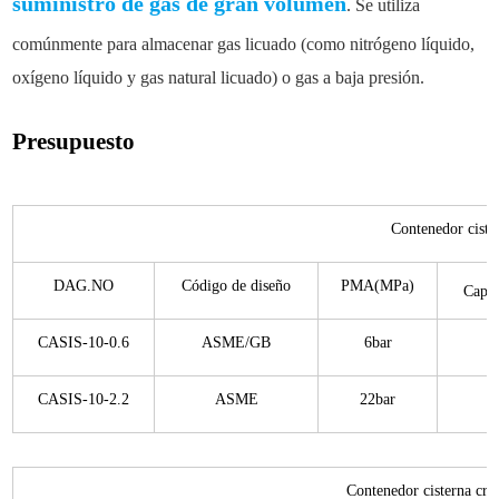
suministro de gas de gran volumen
. Se utiliza
comúnmente para almacenar gas licuado (como nitrógeno líquido,
oxígeno líquido y gas natural licuado) o gas a baja presión.
Presupuesto
Contenedor cist
DAG.NO
Código de diseño
PMA(MPa)
Capa
CASIS-10-0.6
ASME/GB
6bar
CASIS-10-2.2
ASME
22bar
Contenedor cisterna crio