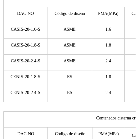
DAG.NO
Código de diseño
PMA(MPa)
Cap
CASIS-20-1.6-S
ASME
1.6
CASIS-20-1.8-S
ASME
1.8
CASIS-20-2.4-S
ASME
2.4
CENIS-20-1.8-S
ES
1.8
CENIS-20-2.4-S
ES
2.4
Contenedor cisterna crio
DAG.NO
Código de diseño
PMA(MPa)
Cap